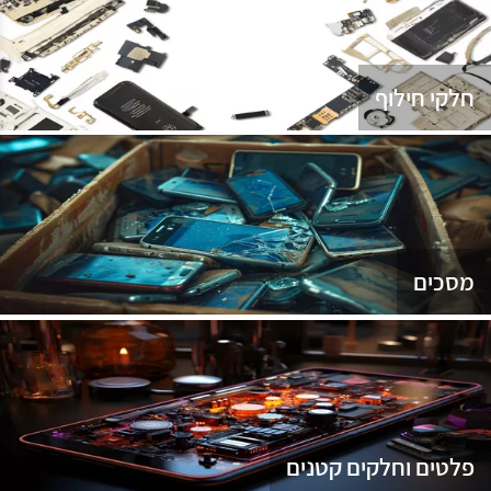
נג
חלקי חילוף
מסכים
פלטים וחלקים קטנים