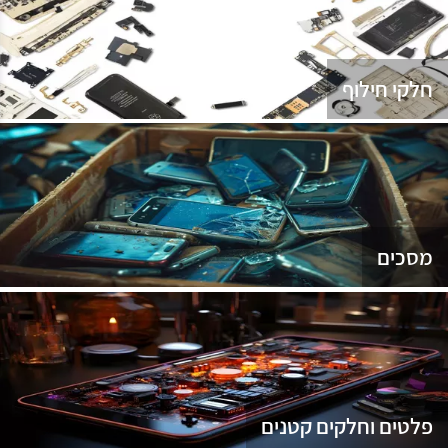
נג
חלקי חילוף
מסכים
פלטים וחלקים קטנים