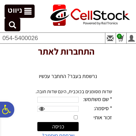
לתפריט
לתוכן
לתפריט
אתר
המרכזי
נגישות
ניווט
0
054-5400026
התחברות לאתר
נרשמת בעבר? התחבר עכשיו
שדות מסומנים בכוכבית, הינם שדות חובה.
* שם משתמש:
פ
* סיסמה:
זכור אותי
סר
שכחתם סיסמה?