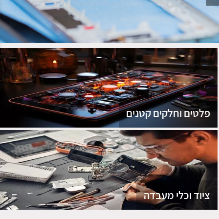
נג
פלטים וחלקים קטנים
ציוד וכלי מעבדה