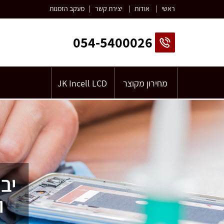
ראשי
|
אודות
|
יצירת קשר
|
מעקב הזמנות
054-5400026
מחירון מקוצר
JK Incell LCD