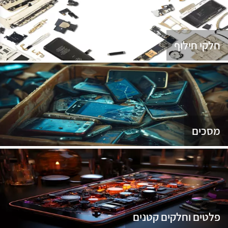
נג
חלקי חילוף
מסכים
פלטים וחלקים קטנים