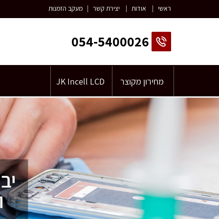
ראשי
|
אודות
|
יצירת קשר
|
מעקב הזמנות
054-5400026
מחירון מקוצר
JK Incell LCD