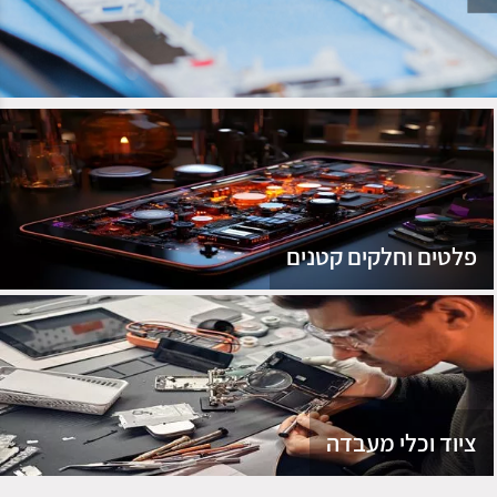
נג
פלטים וחלקים קטנים
ציוד וכלי מעבדה