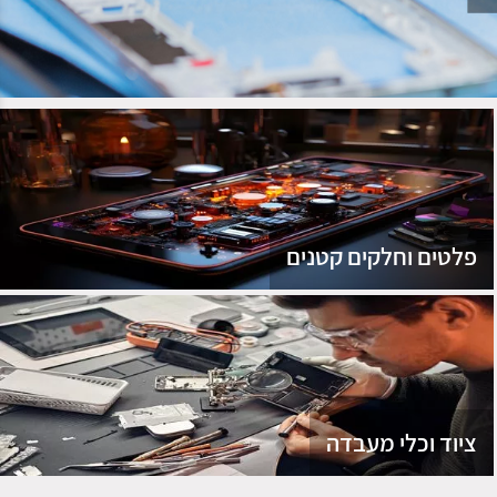
נג
פלטים וחלקים קטנים
ציוד וכלי מעבדה