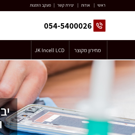
ראשי
|
אודות
|
יצירת קשר
|
מעקב הזמנות
054-5400026
מחירון מקוצר
JK Incell LCD