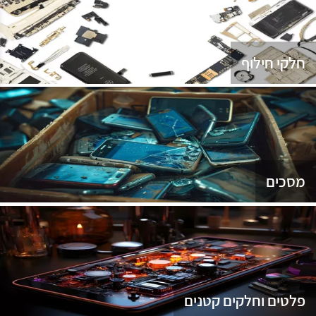
נג
חלקי חילוף
מסכים
פלטים וחלקים קטנים