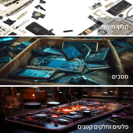
נג
חלקי חילוף
מסכים
פלטים וחלקים קטנים