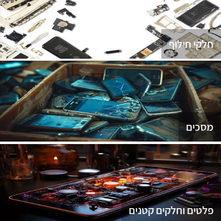
נג
חלקי חילוף
מסכים
פלטים וחלקים קטנים