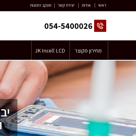
ראשי
|
אודות
|
יצירת קשר
|
מעקב הזמנות
054-5400026
מחירון מקוצר
JK Incell LCD