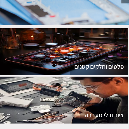
נג
פלטים וחלקים קטנים
ציוד וכלי מעבדה