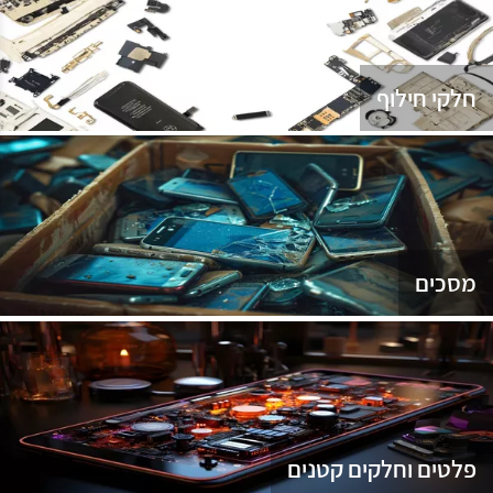
נג
חלקי חילוף
מסכים
פלטים וחלקים קטנים