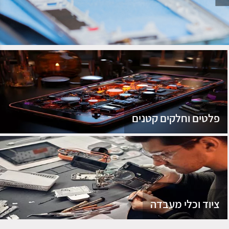
נג
פלטים וחלקים קטנים
ציוד וכלי מעבדה