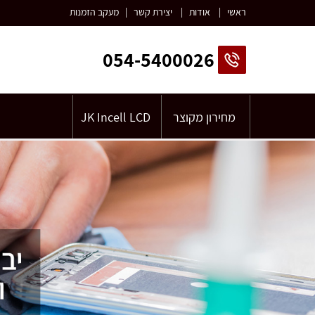
ראשי
|
אודות
|
יצירת קשר
|
מעקב הזמנות
054-5400026
מחירון מקוצר
JK Incell LCD