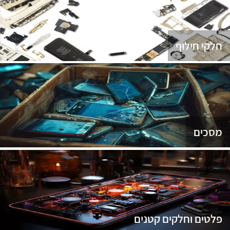
נג
חלקי חילוף
מסכים
פלטים וחלקים קטנים