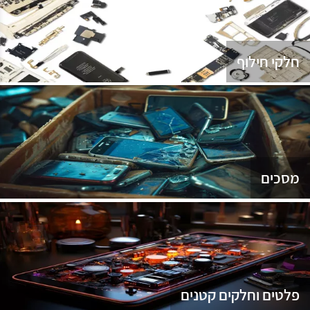
נג
חלקי חילוף
מסכים
פלטים וחלקים קטנים