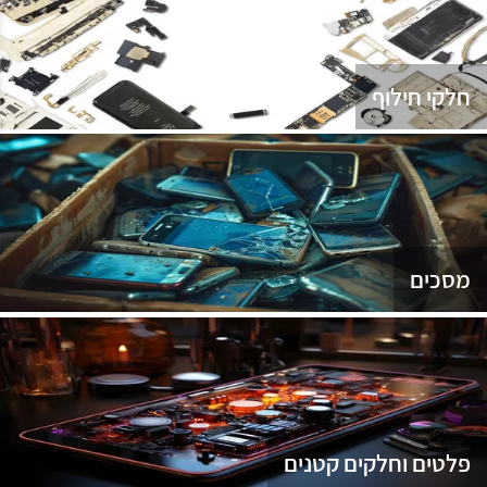
נג
חלקי חילוף
מסכים
פלטים וחלקים קטנים