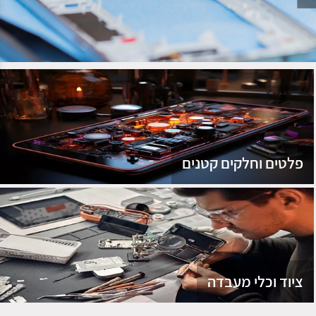
נג
פלטים וחלקים קטנים
ציוד וכלי מעבדה