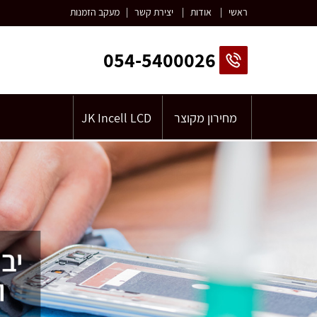
ראשי
|
אודות
|
יצירת קשר
|
מעקב הזמנות
054-5400026
מחירון מקוצר
JK Incell LCD