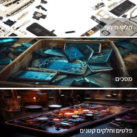
נג
חלקי חילוף
מסכים
פלטים וחלקים קטנים