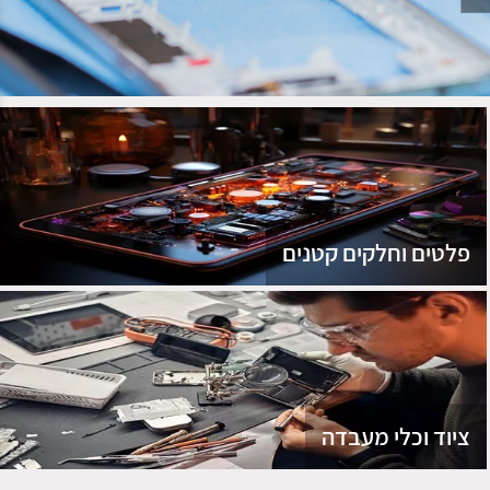
נג
פלטים וחלקים קטנים
ציוד וכלי מעבדה