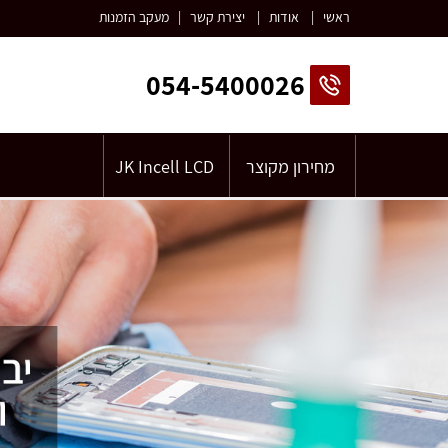
ראשי
|
אודות
|
יצירת קשר
|
מעקב הזמנות
054-5400026
מחירון מקוצר
JK Incell LCD