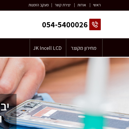
ראשי
|
אודות
|
יצירת קשר
|
מעקב הזמנות
054-5400026
מחירון מקוצר
JK Incell LCD