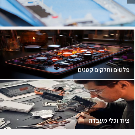
נג
פלטים וחלקים קטנים
ציוד וכלי מעבדה