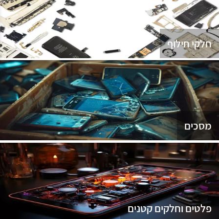
נג
חלקי חילוף
מסכים
פלטים וחלקים קטנים