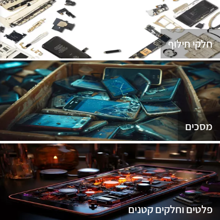
נג
חלקי חילוף
מסכים
פלטים וחלקים קטנים