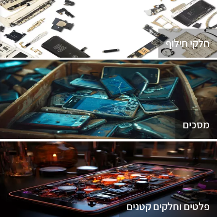
נג
חלקי חילוף
מסכים
פלטים וחלקים קטנים