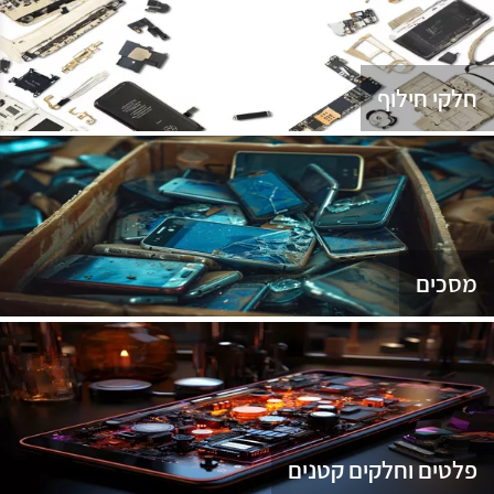
נג
חלקי חילוף
מסכים
פלטים וחלקים קטנים