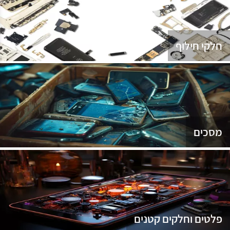
נג
חלקי חילוף
מסכים
פלטים וחלקים קטנים