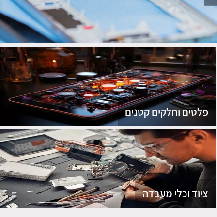
נג
פלטים וחלקים קטנים
ציוד וכלי מעבדה