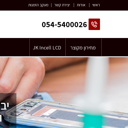
ראשי
|
אודות
|
יצירת קשר
|
מעקב הזמנות
054-5400026
מחירון מקוצר
JK Incell LCD