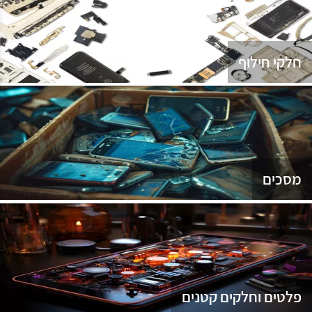
נג
חלקי חילוף
מסכים
פלטים וחלקים קטנים