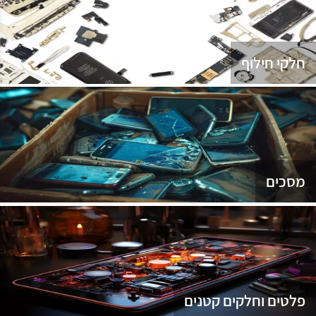
נג
חלקי חילוף
מסכים
פלטים וחלקים קטנים