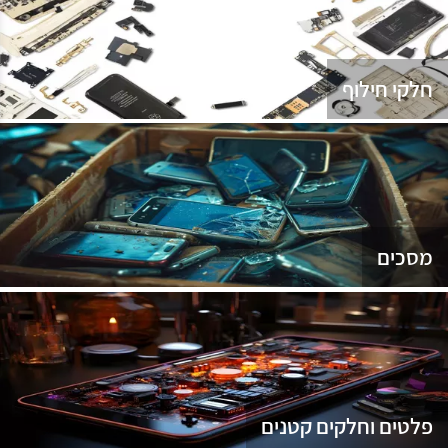
נג
חלקי חילוף
מסכים
פלטים וחלקים קטנים