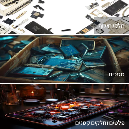
נג
חלקי חילוף
מסכים
פלטים וחלקים קטנים