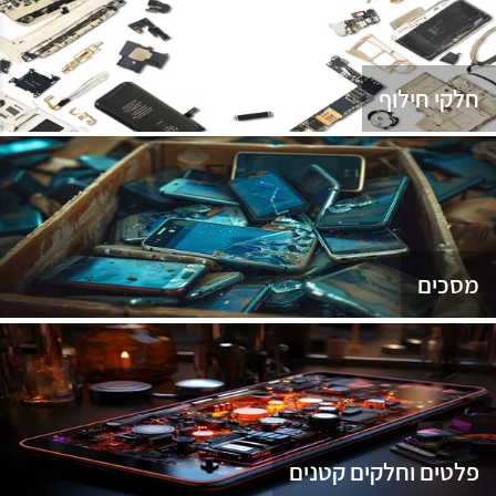
נג
חלקי חילוף
מסכים
פלטים וחלקים קטנים