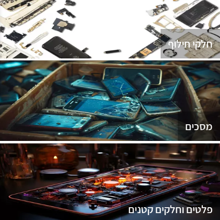
נג
חלקי חילוף
מסכים
פלטים וחלקים קטנים