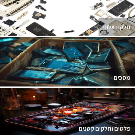
נג
חלקי חילוף
מסכים
פלטים וחלקים קטנים