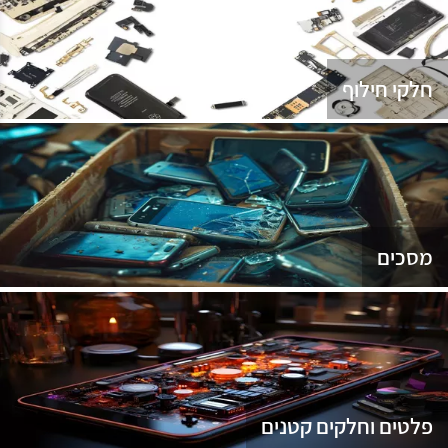
נג
חלקי חילוף
מסכים
פלטים וחלקים קטנים