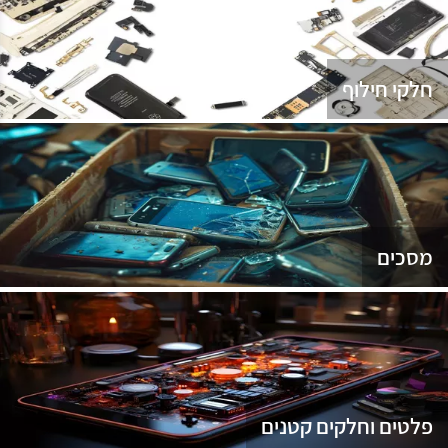
נג
חלקי חילוף
מסכים
פלטים וחלקים קטנים