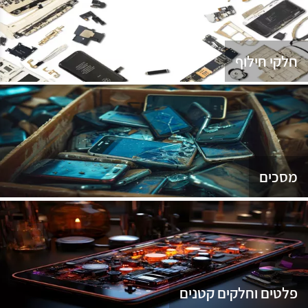
נג
חלקי חילוף
מסכים
פלטים וחלקים קטנים