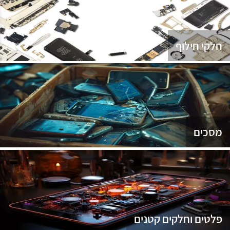
נג
חלקי חילוף
מסכים
פלטים וחלקים קטנים