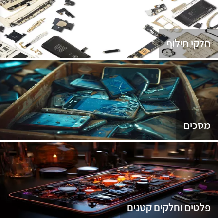
נג
חלקי חילוף
מסכים
פלטים וחלקים קטנים