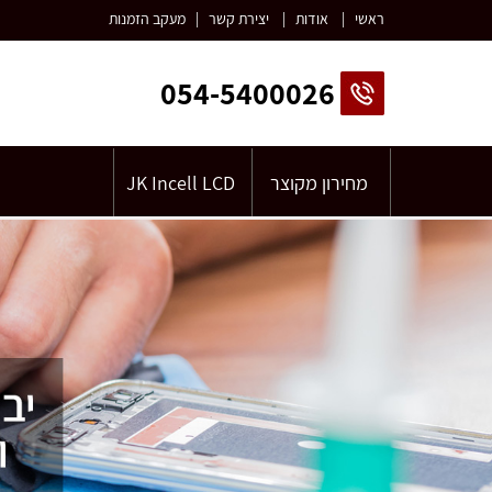
ראשי
|
אודות
|
יצירת קשר
|
מעקב הזמנות
054-5400026
מחירון מקוצר
JK Incell LCD