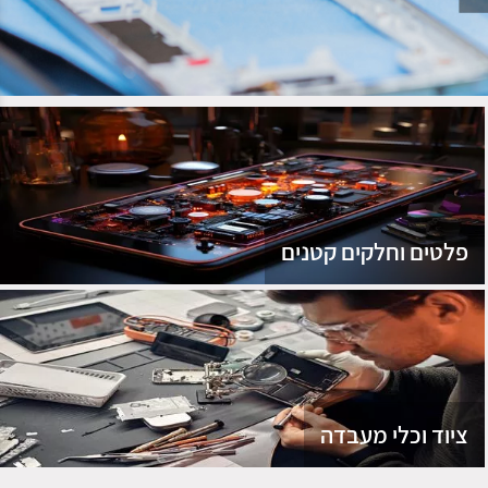
נג
פלטים וחלקים קטנים
ציוד וכלי מעבדה