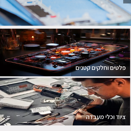
נג
פלטים וחלקים קטנים
ציוד וכלי מעבדה