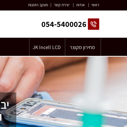
ראשי
|
אודות
|
יצירת קשר
|
מעקב הזמנות
054-5400026
מחירון מקוצר
JK Incell LCD