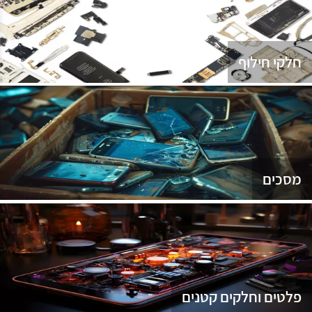
נג
חלקי חילוף
מסכים
פלטים וחלקים קטנים