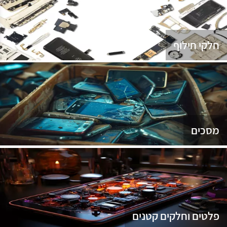
נג
חלקי חילוף
מסכים
פלטים וחלקים קטנים