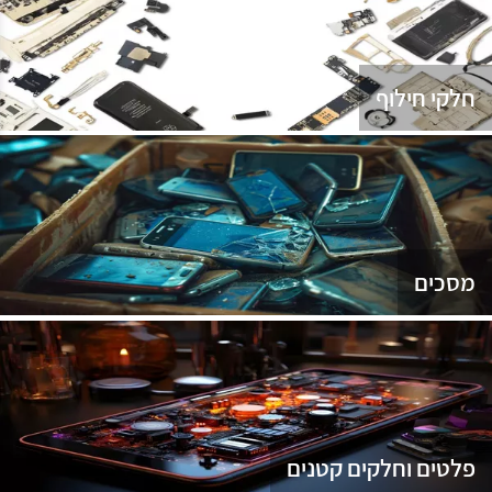
נג
חלקי חילוף
מסכים
פלטים וחלקים קטנים