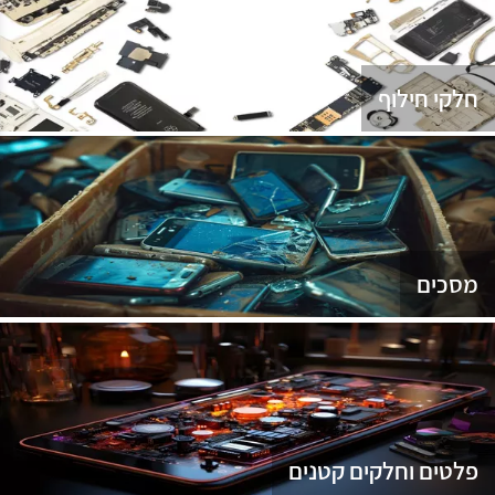
נג
חלקי חילוף
מסכים
פלטים וחלקים קטנים