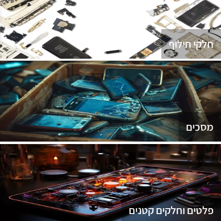
נג
חלקי חילוף
מסכים
פלטים וחלקים קטנים