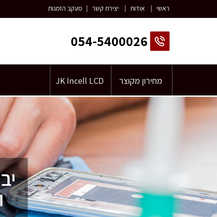
ראשי
|
אודות
|
יצירת קשר
|
מעקב הזמנות
054-5400026
מחירון מקוצר
JK Incell LCD