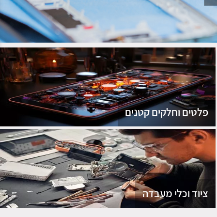
נג
פלטים וחלקים קטנים
ציוד וכלי מעבדה