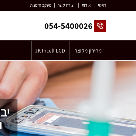
ראשי
|
אודות
|
יצירת קשר
|
מעקב הזמנות
054-5400026
מחירון מקוצר
JK Incell LCD