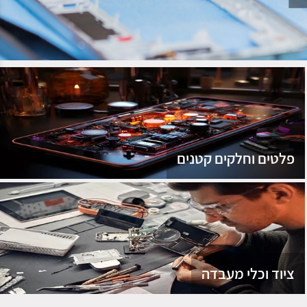
נג
פלטים וחלקים קטנים
ציוד וכלי מעבדה