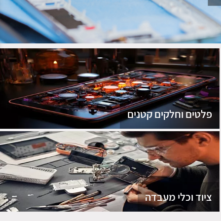
נג
פלטים וחלקים קטנים
ציוד וכלי מעבדה