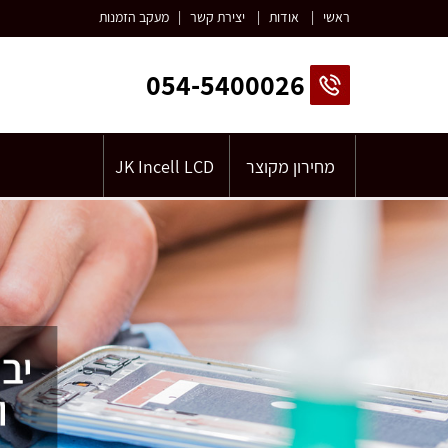
ראשי
|
אודות
|
יצירת קשר
|
מעקב הזמנות
054-5400026
מחירון מקוצר
JK Incell LCD