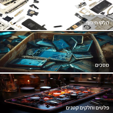
נג
חלקי חילוף
מסכים
פלטים וחלקים קטנים