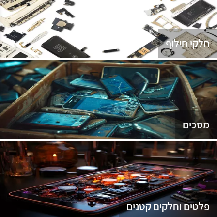
נג
חלקי חילוף
מסכים
פלטים וחלקים קטנים